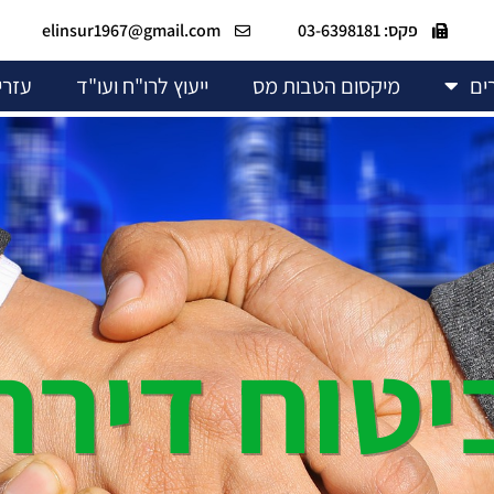
פקס: 03-6398181
elinsur1967@gmail.com
ים
מיקסום הטבות מס
ייעוץ לרו"ח ועו"ד
עזרי
יטוח דירה