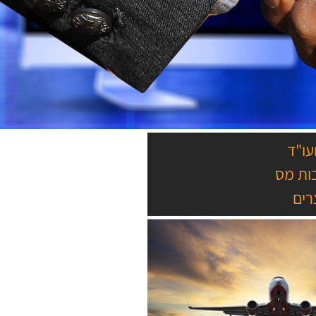
ועו"ד
ות מס
רים