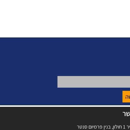
ה
שר
מיום סנטר