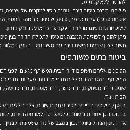
להותירו ללא קורת גג.
פוליסת מבנה ביטוח דירה- נותנת כיסוי למקרים של שריפה, נזק
אסונות טבע (רעידת אדמה, סופה, שיטפון וכדומה). בנוסף, הפ
שלישי ונזקים שנגרמו לדירה עקב פריצה או עקב נזק בזדון.
ניתן להוסיף לפוליסת המבנה גם כיסוי לתכולת הדירה בגין סיכונ
חשוב לציין שבעת רכישת דירה עם משכנתא – הבנק המלווה מח
ביטוח בתים משותפים
הסיכונים אליהם חשופים דיירי הבית המשותף נוגעים, לפני הכו
המשותף. בהגדרה זו נכללים חדרי מדרגות, מעליות, חדרי ביטח
שונים (חדר משחקים, חדר כושר, חדר אופניים, חדר כביסה), בר
הבית ועוד.
בנוסף, חשופים הדיירים לסיכוני חבות שונים. אלה כוללים בעי
בית וכו') וכן אחריות ביטוחית כלפי צד ג' (לאורחי הדיירים, לנותנ
אך הסיכון הגדול ביותר טמון במצב של נזק משמעותי לבניין המ