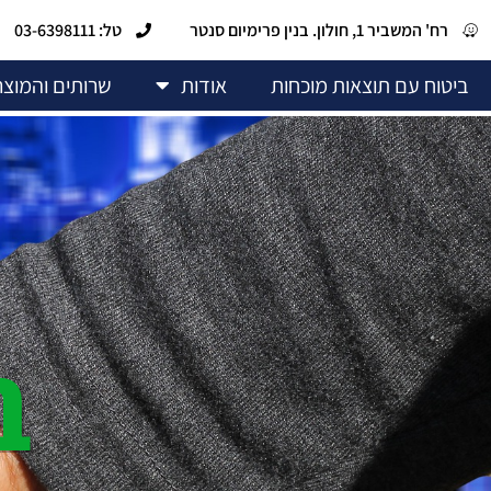
רח' המשביר 1, חולון. בנין פרימיום סנטר
טל: 03-6398111
ביטוח עם תוצאות מוכחות​
אודות
שרותים והמוצר
ב