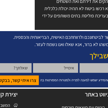
להקים את דירתם ואת השטחים
 רכשו ביטוח לא תהיה יכולת כלכלית
עריכת פוליסת בתים משותפים על ידי
 לביטחונכם ולרווחתכם האישית, הבריאותית והכספית.
שהו לא ברור, אנא שאלו ואנו נשמח לעזור.
שבילך
צרו איתי קשר, בבקש
המידע ישמש למענה לפנייה ולמטרות המפורטות בה
יווט באתר
יצירת ק
המשביר 1 חולון, בנין פר
ביטוח עם תוצאות מוכחות​