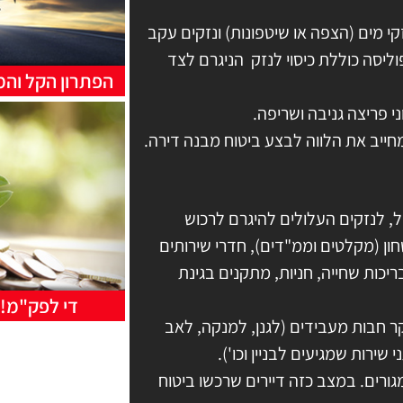
י מים (הצפה או שיטפונות) ונזקים עקב
וליסה כוללת כיסוי לנזק הניגרם לצד
הפתרון הקל והמ
י פריצה גניבה ושריפה.
ייב את הלווה לבצע ביטוח מבנה דירה.
ל, לנזקים העלולים להיגרם לרכוש
ון (מקלטים וממ"דים), חדרי שירותים
יכות שחייה, חניות, מתקנים בגינת
די לפק"מ!
קר חבות מעבידים (לגנן, למנקה, לאב
י שירות שמגיעים לבניין וכו').
גורים. במצב כזה דיירים שרכשו ביטוח